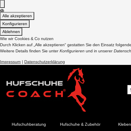
Alle akzeptieren
Konfigurieren
Ablehnen
Wie wir Cookies & Co nutzen
Durch Klicken auf „Alle akzeptieren“ gestatten Sie den Einsatz folgen
Weitere Details finden Sie unter
Konfigurieren
und in unserer
Datensch
Impressum
|
Datenschutzerklärung
Hufschuhberatung
Hufschuhe & Zubehör
Kleben