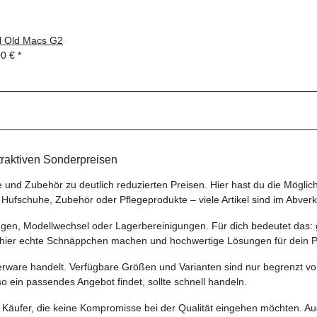
 Old Macs G2
00 €
*
traktiven Sonderpreisen
und Zubehör zu deutlich reduzierten Preisen. Hier hast du die Möglich
Hufschuhe, Zubehör oder Pflegeprodukte – viele Artikel sind im Abverkau
en, Modellwechsel oder Lagerbereinigungen. Für dich bedeutet das: g
ier echte Schnäppchen machen und hochwertige Lösungen für dein Pf
gerware handelt. Verfügbare Größen und Varianten sind nur begrenzt vo
lso ein passendes Angebot findet, sollte schnell handeln.
te Käufer, die keine Kompromisse bei der Qualität eingehen möchten. A