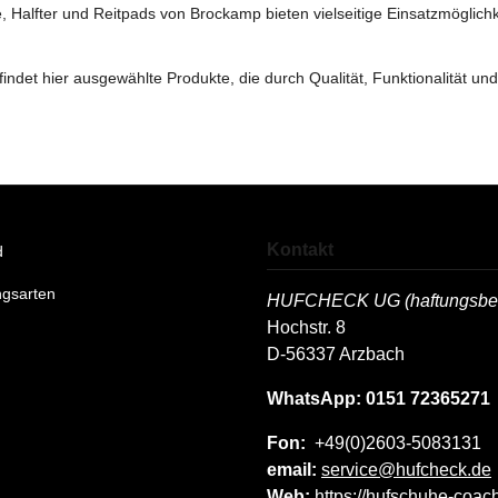
le, Halfter und Reitpads von Brockamp bieten vielseitige Einsatzmögli
det hier ausgewählte Produkte, die durch Qualität, Funktionalität un
Kontakt
HUFCHECK UG (haftungsbes
Hochstr. 8
D-56337 Arzbach
WhatsApp: 0151 72365271
Fon:
+49(0)2603-5083131
email:
service@hufcheck.de
Web:
https://hufschuhe-coac