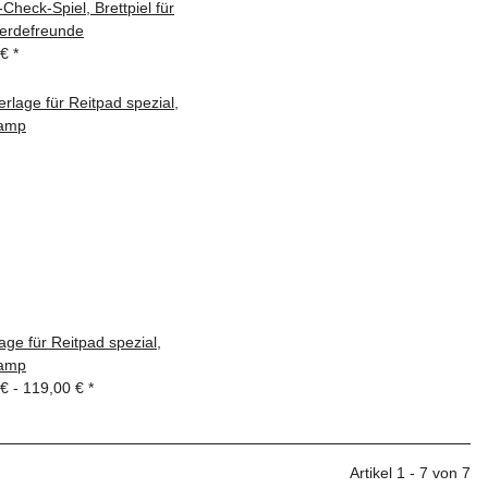
Check-Spiel, Brettpiel für
ferdefreunde
 €
*
age für Reitpad spezial,
amp
 € -
119,00 €
*
Artikel 1 - 7 von 7