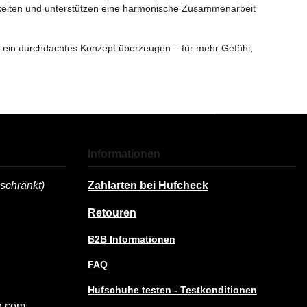
chkeiten und unterstützen eine harmonische Zusammenarbeit
d ein durchdachtes Konzept überzeugen – für mehr Gefühl,
Informationen
chränkt)
Zahlarten bei Hufcheck
Retouren
B2B Informationen
FAQ
Hufschuhe testen - Testkonditionen
h.com