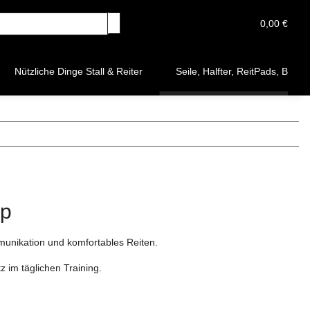
0,00 €
Nützliche Dinge Stall & Reiter
Seile, Halfter, ReitPads, Broc
mp
munikation und komfortables Reiten.
 im täglichen Training.