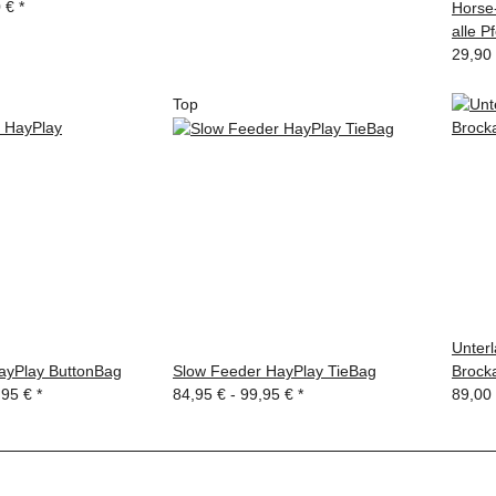
0 €
*
Horse-
alle P
29,90
Top
Unterl
ayPlay ButtonBag
Slow Feeder HayPlay TieBag
Brock
,95 €
*
84,95 € -
99,95 €
*
89,00