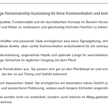
ige Horsemanship Ausrüstung für feine Kommunikation und kom
Qualität, Funktionalität und ein durchdachtes Konzept im Bereich Hors
 und Reiter zu verbessern und gleichzeitig höchsten Komfort zu biete
enhalfter und passende Seile ermöglichen eine klare Signalgebung, ohn
diese direkte, aber sanfte Kommunikation entscheidend für ein vertra
erarbeitung, angenehme Haptik und optimale Länge für verschiedenste 
tige Sicherheit im täglichen Umgang mit dem Pferd.
tive Konstruktion aus. Sie passen sich gut an den Pferdekopf an und er
n, bei der es auf Timing und Gefühl ankommt.
um klassischen Sattel. Sie ermöglichen ein besonders nahes Gefühl zum
ng und ausreichend Polsterung, sodass auch längere Einheiten angene
Sie wurden nicht nur entwickelt, sondern auch intensiv im Alltag getest
eichnet.