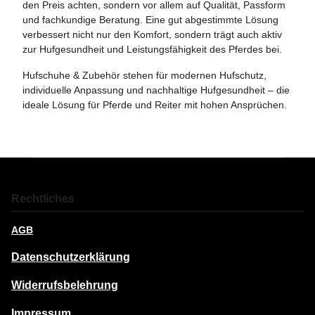
den Preis achten, sondern vor allem auf Qualität, Passform
und fachkundige Beratung. Eine gut abgestimmte Lösung
verbessert nicht nur den Komfort, sondern trägt auch aktiv
zur Hufgesundheit und Leistungsfähigkeit des Pferdes bei.
Hufschuhe & Zubehör stehen für modernen Hufschutz,
individuelle Anpassung und nachhaltige Hufgesundheit – die
ideale Lösung für Pferde und Reiter mit hohen Ansprüchen.
Rechtliches
AGB
Datenschutzerklärung
Widerrufsbelehrung
Impressum