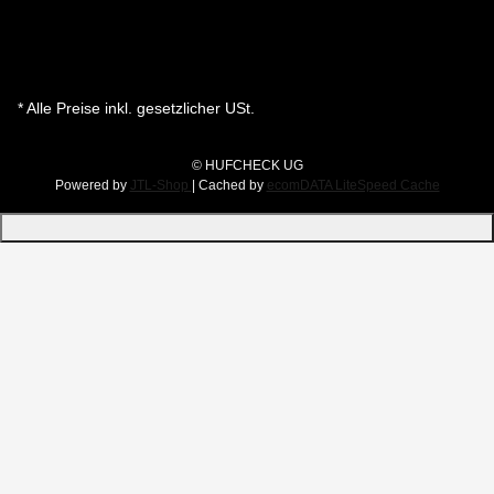
* Alle Preise inkl. gesetzlicher USt.
© HUFCHECK UG
Powered by
JTL-Shop
| Cached by
ecomDATA LiteSpeed Cache